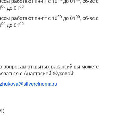
ассы работают пн-пт с 10
до 01
, сб-вс с
00
00
9
до 01
00
00
ассы работают пн-пт с 10
до 01
, сб-вс с
00
00
9
до 01
о вопросам открытых вакансий вы можете
вязаться с Анастасией Жуковой:
.zhukova@silvercinema.ru
РК