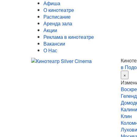
Афиша
О кинотеатре
Расписание
Аренда зала
Акции
Реклама в кинотеатре
Вакансии
О Нас
Киноте
в Подо
×
Измени
Воскре
Геленд
Домод
Калини
Клин
Колом
Лухов
Москв