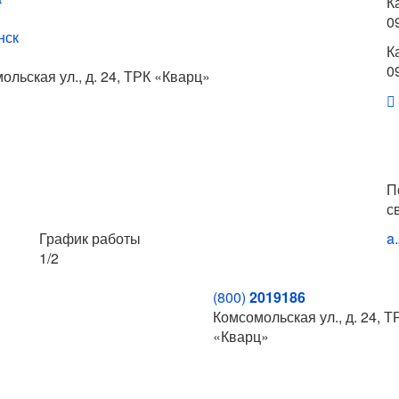
К
0
нск
К
0
ольская ул., д. 24, ТРК «Кварц»
П
с
График работы
a
1/2
(800)
2019186
Комсомольская ул., д. 24, Т
«Кварц»