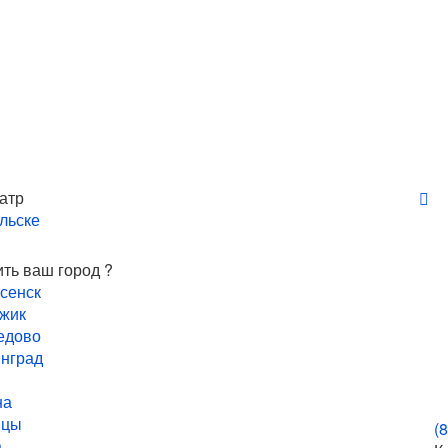
атр
льске
ть ваш город ?
сенск
жик
едово
нград
на
ицы
(
а